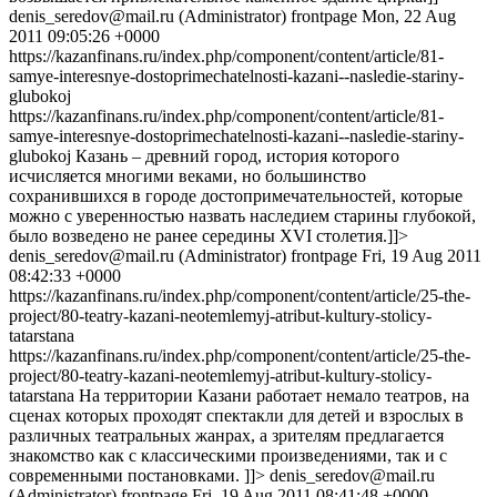
denis_seredov@mail.ru
(Administrator) frontpage Mon, 22 Aug
2011 09:05:26 +0000
https://kazanfinans.ru/index.php/component/content/article/81-
samye-interesnye-dostoprimechatelnosti-kazani--nasledie-stariny-
glubokoj
https://kazanfinans.ru/index.php/component/content/article/81-
samye-interesnye-dostoprimechatelnosti-kazani--nasledie-stariny-
glubokoj Казань – древний город, история которого
исчисляется многими веками, но большинство
сохранившихся в городе достопримечательностей, которые
можно с уверенностью назвать наследием старины глубокой,
было возведено не ранее середины
XVI
столетия.]]>
denis_seredov@mail.ru
(Administrator) frontpage Fri, 19 Aug 2011
08:42:33 +0000
https://kazanfinans.ru/index.php/component/content/article/25-the-
project/80-teatry-kazani-neotemlemyj-atribut-kultury-stolicy-
tatarstana
https://kazanfinans.ru/index.php/component/content/article/25-the-
project/80-teatry-kazani-neotemlemyj-atribut-kultury-stolicy-
tatarstana На территории Казани работает немало театров, на
сценах которых проходят спектакли для детей и взрослых в
различных театральных жанрах, а зрителям предлагается
знакомство как с классическими произведениями, так и с
современными постановками. ]]>
denis_seredov@mail.ru
(Administrator) frontpage Fri, 19 Aug 2011 08:41:48 +0000