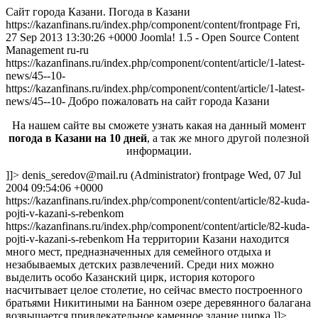
Сайт города Казани. Погода в Казани
https://kazanfinans.ru/index.php/component/content/frontpage Fri,
27 Sep 2013 13:30:26 +0000 Joomla! 1.5 - Open Source Content
Management ru-ru
https://kazanfinans.ru/index.php/component/content/article/1-latest-
news/45--10-
https://kazanfinans.ru/index.php/component/content/article/1-latest-
news/45--10- Добро пожаловать на сайт города Казани
На нашем сайте вы сможете узнать какая на данный момент
погода в Казани на 10 дней
, а так же много другой полезной
информации.
]]>
denis_seredov@mail.ru
(Administrator) frontpage Wed, 07 Jul
2004 09:54:06 +0000
https://kazanfinans.ru/index.php/component/content/article/82-kuda-
pojti-v-kazani-s-rebenkom
https://kazanfinans.ru/index.php/component/content/article/82-kuda-
pojti-v-kazani-s-rebenkom На территории Казани находится
много мест, предназначенных для семейного отдыха и
незабываемых детских развлечений. Среди них можно
выделить особо Казанский цирк, история которого
насчитывает целое столетие, но сейчас вместо построенного
братьями Никитиными на Банном озере деревянного балагана
возвышается привлекательное каменное здание цирка.]]>