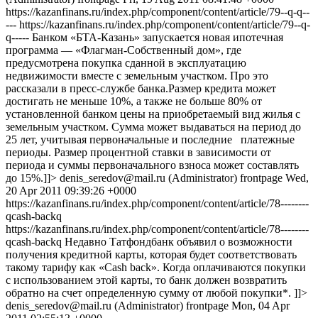
https://kazanfinans.ru/index.php/component/content/article/79--q-q--
--- https://kazanfinans.ru/index.php/component/content/article/79--q-
q----- Банком «БТА-Казань» запускается новая ипотечная
программа — «Флагман-Собственный дом», где
предусмотрена покупка сданной в эксплуатацию
недвижимости вместе с земельным участком. Про это
рассказали в пресс-службе банка.Размер кредита может
достигать не меньше 10%, а также не больше 80% от
установленной банком цены на приобретаемый вид жилья с
земельным участком. Сумма может выдаваться на период до
25 лет, учитывая первоначальные и последние платежные
периоды. Размер процентной ставки в зависимости от
периода и суммы первоначального взноса может составлять
до 15%.]]>
denis_seredov@mail.ru
(Administrator) frontpage Wed,
20 Apr 2011 09:39:26 +0000
https://kazanfinans.ru/index.php/component/content/article/78--------
qcash-backq
https://kazanfinans.ru/index.php/component/content/article/78--------
qcash-backq Недавно Татфондбанк объявил о возможности
получения кредитной карты, которая будет соответствовать
такому тарифу как «Cash back». Когда оплачиваются покупки
с использованием этой карты, то банк должен возвратить
обратно на счет определенную сумму от любой покупки*. ]]>
denis_seredov@mail.ru
(Administrator) frontpage Mon, 04 Apr