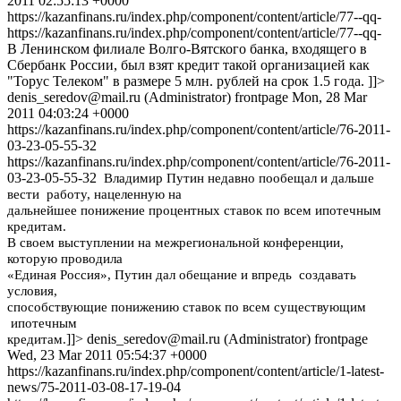
2011 02:55:13 +0000
https://kazanfinans.ru/index.php/component/content/article/77--qq-
https://kazanfinans.ru/index.php/component/content/article/77--qq-
В Ленинском филиале Волго-Вятского банка, входящего в
Сбербанк России, был взят кредит такой организацией как
"Торус Телеком" в размере 5 млн. рублей на срок 1.5 года. ]]>
denis_seredov@mail.ru
(Administrator) frontpage Mon, 28 Mar
2011 04:03:24 +0000
https://kazanfinans.ru/index.php/component/content/article/76-2011-
03-23-05-55-32
https://kazanfinans.ru/index.php/component/content/article/76-2011-
03-23-05-55-32
Владимир Путин недавно пообещал и дальше
вести работу, нацеленную на
дальнейшее понижение процентных ставок по всем ипотечным
кредитам.
В своем выступлении на межрегиональной конференции,
которую проводила
«Единая Россия», Путин дал обещание и впредь создавать
условия,
способствующие понижению ставок по всем существующим
ипотечным
]]>
denis_seredov@mail.ru
(Administrator) frontpage
кредитам.
Wed, 23 Mar 2011 05:54:37 +0000
https://kazanfinans.ru/index.php/component/content/article/1-latest-
news/75-2011-03-08-17-19-04