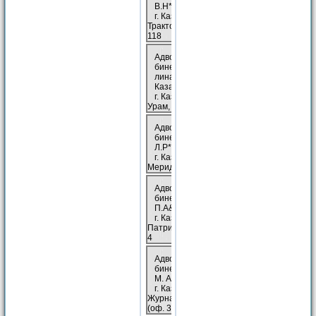
В.Н*/. , Казань
г. Казань, ул.
Тракторная 1-я,
118
Адво­кат­ский ка­
бинет Гу­бай­дул­
ли­на А.М*.,
Казань
г. Казань, ул. Зур
Урам, 8
Адво­кат­ский ка­
бинет Давле­то­ва
Л.Р*/., Казань
г. Казань, ул.
Меридианная, 24
Адво­кат­ский ка­
бинет Ко­га­на
П.А&., Казань
г. Казань, ул.
Патриса Лумумбы,
4
Адво­кат­ский ка­
бинет Му­ра­вье­ва
М. А&., Казань
г. Казань, ул.
Журналистов, 2а
(оф. 314)