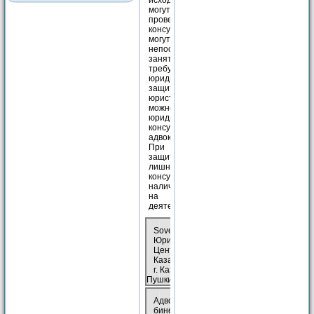
исход дела. Юристы
могут, например,
провести
консультацию, а
могут
непосредственно
заняться вопросом,
требующим
юридической
защиты. Найти
юристов в Казани
можно в
юридических
консультациях или
адвокатских бюро.
При обращении к
защитнику не будет
лишним проверить у
консультации (бюро)
наличие лицензии
на юридическую
деятельность.
Sovetnik,
Юридический
Центр***//,
Казань
г. Казань, ул.
Пушкина, 1/55а
Адво­кат­ский ка­
бинет Бо­лот­но­ва