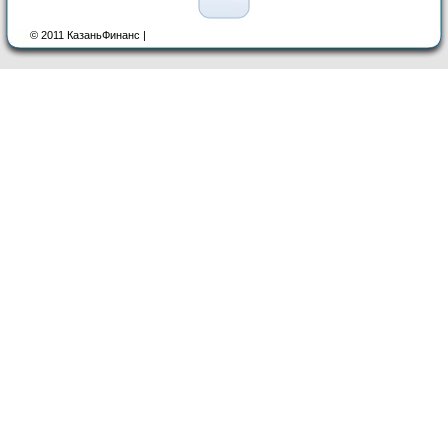
© 2011 КазаньФинанс |
Главная
Фирмы Казани
Кредиты в Казани
Курсы валют
АВТО
Недвижимость
Работа
Афиша Казани
Карта
сайта