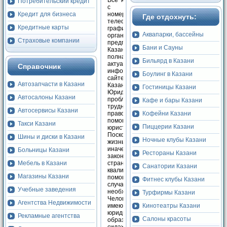
Все юристы Казани
Потребительский кредит
с адресами,
Кредит для бизнеса
номерами
Где отдохнуть:
телефонов и
Кредитные карты
графиками работы
Аквапарки, бассейны
организаций и
Страховые компании
предприятий города
Бани и Сауны
Казани. Самая
полная и
Бильярд в Казани
актуальная
Справочник
информация на
Боулинг в Казани
сайте
Автозапчасти в Казани
КазаньФинанс.ру
Гостиницы Казани
Юридические
Автосалоны Казани
проблемы и
Кафе и бары Казани
трудности в
Автосервисы Казани
Кофейни Казани
правовых вопросах
помогают решить
Такси Казани
Пиццерии Казани
юристы Казани.
Поскольку вся
Шины и диски в Казани
Ночные клубы Казани
жизнь, так или
иначе, связана с
Больницы Казани
Рестораны Казани
законодательством
Мебель в Казани
страны,
Санатории Казани
квалифицированная
Магазины Казани
помощь в некоторых
Фитнес клубы Казани
случаях просто
Учебные заведения
необходима.
Турфирмы Казани
Человек, не
Агентства Недвижимости
Кинотеатры Казани
имеющий
юридического
Рекламные агентства
Салоны красоты
образования, не в