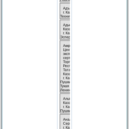
Адъ­юта&, Казань
г. Казань, ул.
Техническая, 7
Адью­тен­т&*,
Казань
г. Казань, ул.
Эсперанто, 12
Аккредитованный
Центр
экспертизы и
сертификации
Торговой Гильдии
Республики
Татарстан&/*,
Казань
г. Казань, ул.
Пушкина, 16/2 (пл.
Тукая (Кольцо) -
Ленинский сад)
Альтернатива&,
Казань
г. Казань, ул.
Пушкина, 25
Ана­ли­ти­ка Пра­во
Сер­вис*, Казань
г. Казань, ул.