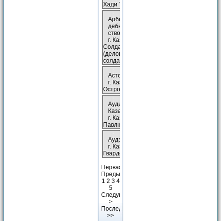
Хади Такташа, 78
Ар­бит­раж­но-су­
деб­ное агент­
ство&*/*, Казань
г. Казань, ул.
Солдатская, 8
(деловой центр на
солдатской)
Ас­тор&*, Казань
г. Казань, ул.
Островского, 79
Аудит-Ин­форм&*,
Казань
г. Казань, ул.
Павлюхина, 102а
Ауд­экс&*, Казань
г. Казань, ул.
Гвардейская, 15
Первая
Предыдущая
1
2 3 4
5
Следующая
>
Последняя
>>