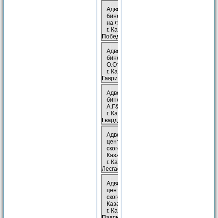
Адво­кат­ский ка­
бинет На­би­ул­ли­
на Ф.К&., Казань
г. Казань, пр-кт.
Победы, 158
Адво­кат­ский ка­
бинет Ры­ко­ва
О.О*/., Казань
г. Казань, ул.
Гаврилова, 1
Адво­кат­ский ка­
бинет Са­д­ри­е­ва
А.Г&., Казань
г. Казань, ул.
Гвардейская, 14
Адво­кат­ский
центр Ва­х­и­тов­
ско­го рай­о­на&,
Казань
г. Казань, ул.
Лесгафта, 33
Адво­кат­ский
центр При­волж­
ско­го рай­о­на*/,
Казань
г. Казань, ул.
Павлюхина, 85