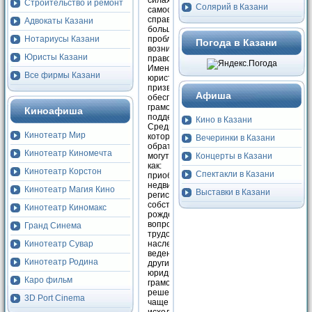
силах
Строительство и ремонт
Солярий в Казани
самостоятельно
справиться с
Адвокаты Казани
большинством
Нотариусы Казани
проблем,
Погода в Казани
возникающих в
Юристы Казани
правовой сфере.
Именно поэтому,
Все фирмы Казани
юристы Казани
призваны
Афиша
обеспечить
грамотную
Киноафиша
поддержку жителям.
Кино в Казани
Среди вопросов, с
Кинотеатр Мир
которыми можно
Вечеринки в Казани
обратиться к юристу
Кинотеатр Киномечта
Концерты в Казани
могут быть такие,
как: вопросы
Кинотеатр Корстон
Спектакли в Казани
приобретения
недвижимости,
Кинотеатр Магия Кино
Выставки в Казани
регистрации форм
собственности,
Кинотеатр Киномакс
рождения ребенка,
вопросы
Гранд Синема
трудоустройства,
Кинотеатр Сувар
наследства,
ведения бизнеса и
Кинотеатр Родина
другие. От принятия
юридически
Каро фильм
грамотного
решения зависит
3D Port Cinema
чаще всего общий