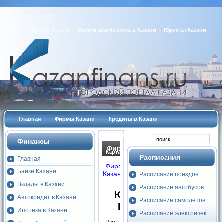
Пятница, 27.09.2013
Home
Фирмы Казани
Услуги для бизнеса в Казани
Юристы Казани
Главная
Фирмы Казани
Кредиты в Казани
Курсы валют
АВТО
Недвижимость
Финансы
Фирмы
Работа
Афиша Казани
Карта сайта
Расписания
Главная
Казани
Фирмы
Поиск
Добавить
Банки Казани
Казани
Расписание поездов
Вклады в Казани
Расписание автобусов
Юристы
Автокредит в Казани
Расписание самолетов
Казани
Ипотека в Казани
Расписание электричек